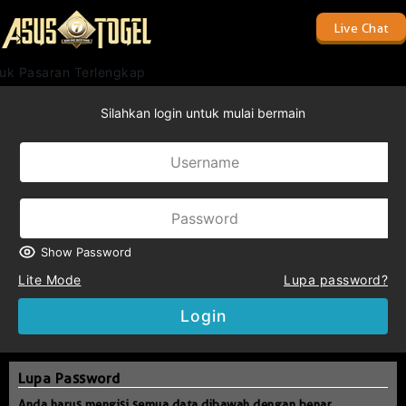
Live Chat
uk Pasaran Terlengkap
Silahkan login untuk mulai bermain
Show Password
Lite Mode
Lupa password?
Login
Lupa Password
Anda harus mengisi semua data dibawah dengan benar.